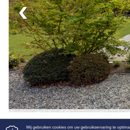
‹
Hertog – Nieuwkuijk