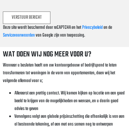
Deze site wordt beschermd door reCAPTCHA en het
Privacybeleid
en de
Servicevoorwaarden
van Google zijn van toepassing.
WAT DOEN WIJ NOG MEER VOOR U?
Wanneer u besloten heeft om uw kantoorgebouw of bedrijfspand te laten
transformeren tot woningen in de vorm van appartementen, doen wij het
volgende allemaal voor u;
Allereerst een prettig contact. Wij komen kijken op locatie om een goed
beeld te krijgen van de mogelijkheden en wensen, en u daarin goed
advies te geven
Vervolgens volgt een globale prijsinschatting die afhankelijk is van een
al bestaande tekening, of een met ons samen nog te ontwerpen