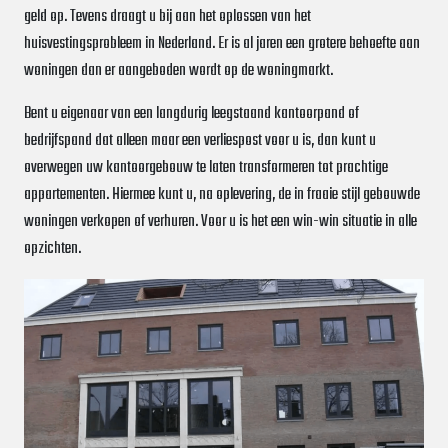
geld op. Tevens draagt u bij aan het oplossen van het
huisvestingsprobleem in Nederland. Er is al jaren een grotere behoefte aan
woningen dan er aangeboden wordt op de woningmarkt.
Bent u eigenaar van een langdurig leegstaand kantoorpand of
bedrijfspand dat alleen maar een verliespost voor u is, dan kunt u
overwegen uw kantoorgebouw te laten transformeren tot prachtige
appartementen. Hiermee kunt u, na oplevering, de in fraaie stijl gebouwde
woningen verkopen of verhuren. Voor u is het een win-win situatie in alle
opzichten.