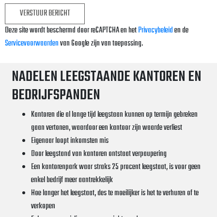
Deze site wordt beschermd door reCAPTCHA en het
Privacybeleid
en de
Servicevoorwaarden
van Google zijn van toepassing.
NADELEN LEEGSTAANDE KANTOREN EN
BEDRIJFSPANDEN
Kantoren die al lange tijd leegstaan kunnen op termijn gebreken
gaan vertonen, waardoor een kantoor zijn waarde verliest
Eigenaar loopt inkomsten mis
Door leegstand van kantoren ontstaat verpaupering
Een kantorenpark waar straks 25 procent leegstaat, is voor geen
enkel bedrijf meer aantrekkelijk
Hoe langer het leegstaat, des te moeilijker is het te verhuren of te
verkopen