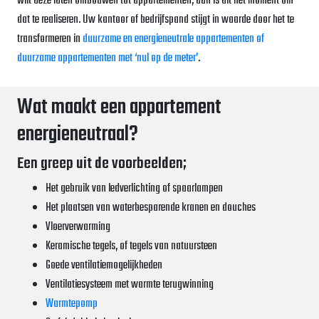
wilt deze laten ombouwen tot appartementen, dan is dit hét moment om
dat te realiseren. Uw kantoor of bedrijfspand stijgt in waarde door het te
transformeren in
duurzame en energieneutrale appartementen of
duurzame appartementen met ‘nul op de meter’
.
Wat maakt een appartement
energieneutraal?
Een greep uit de voorbeelden;
Het gebruik van ledverlichting of spaarlampen
Het plaatsen van waterbesparende kranen en douches
Vloerverwarming
Keramische tegels, of tegels van natuursteen
Goede ventilatiemogelijkheden
Ventilatiesysteem met warmte terugwinning
Warmtepomp