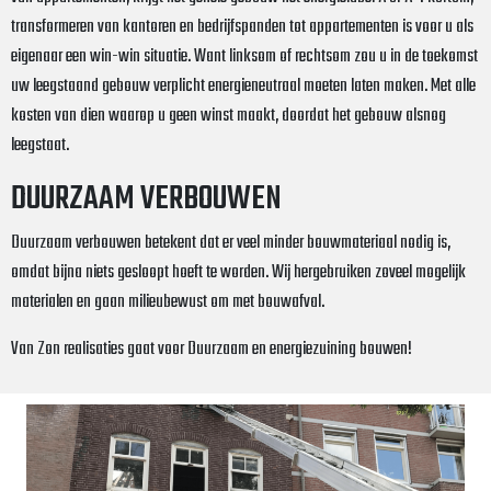
transformeren van kantoren en bedrijfspanden tot appartementen is voor u als
eigenaar een win-win situatie. Want linksom of rechtsom zou u in de toekomst
uw leegstaand gebouw verplicht energieneutraal moeten laten maken. Met alle
kosten van dien waarop u geen winst maakt, doordat het gebouw alsnog
leegstaat.
DUURZAAM VERBOUWEN
Duurzaam verbouwen betekent dat er veel minder bouwmateriaal nodig is,
omdat bijna niets gesloopt hoeft te worden. Wij hergebruiken zoveel mogelijk
materialen en gaan milieubewust om met bouwafval.
Van Zon realisaties gaat voor Duurzaam en energiezuining bouwen!