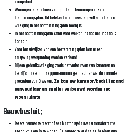
aangeduid
Woningen en kantoren zijn aparte bestemmingen in zo’n
bestemmingsplan. Dit betekent in de meeste gevallen dat er een
wijziging in het bestemmingsplan nodig is
In het bestemmingsplan staat voor welke functies een locatie is
bedoeld
Voor het afwijken van een bestemmingsplan kan er een
omgevingsvergunning worden verleend
Bij een gebruikswijziging zoals het verbouwen van kantoren en
bedrijfspanden naar appartementen geldt echter wel de normale
procedure van 8 weken.
Zo kan uw kantoor/bedrijfspand
eenvoudiger en sneller verbouwd worden tot
woonruimte
Bouwbesluit;
Iedere gemeente toetst of een kantoorgebouw na transformatie
geschikt is om in te wonen. De gemeente let dan op de eisen van