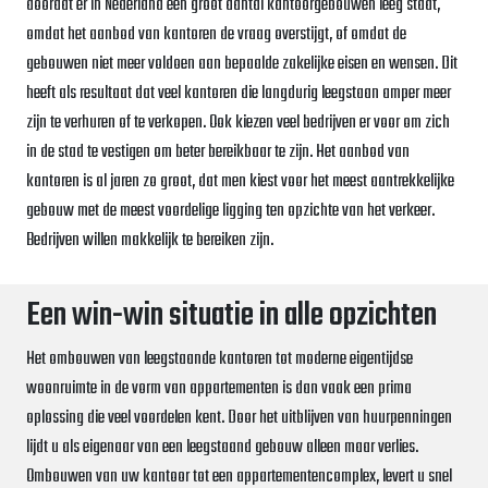
doordat er in Nederland een groot aantal kantoorgebouwen leeg staat,
omdat het aanbod van kantoren de vraag overstijgt, of omdat de
gebouwen niet meer voldoen aan bepaalde zakelijke eisen en wensen. Dit
heeft als resultaat dat veel kantoren die langdurig leegstaan amper meer
zijn te verhuren of te verkopen. Ook kiezen veel bedrijven er voor om zich
in de stad te vestigen om beter bereikbaar te zijn. Het aanbod van
kantoren is al jaren zo groot, dat men kiest voor het meest aantrekkelijke
gebouw met de meest voordelige ligging ten opzichte van het verkeer.
Bedrijven willen makkelijk te bereiken zijn.
Een win-win situatie in alle opzichten
Het ombouwen van leegstaande kantoren tot moderne eigentijdse
woonruimte in de vorm van appartementen is dan vaak een prima
oplossing die veel voordelen kent. Door het uitblijven van huurpenningen
lijdt u als eigenaar van een leegstaand gebouw alleen maar verlies.
Ombouwen van uw kantoor tot een appartementencomplex, levert u snel