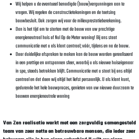
Wij helpen u de eventueel benodigde (bouw)vergunningen aan te
vragen. Wij regelen de constructietekeningen en de toetsing
bouwbesluit. Ook zorgen wij voor de milieuprestatieberekening.
Dan is het tijd om te starten met de bouw van uw prachtige
energieneutraal huis of Nul Op de Meter woning! Bij ons staat
communicatie met u als klant centraal; vóór, tijdens en na de bouw.
Door duidelijke afspraken te maken kan de bouw worden gerealiseerd
in een prettige en ontspannen sfeer, waarbij u als nieuwe huiseigenaar
in spe, steeds betrokken blijft. Communicatie met u staat bij ons altijd
centraal en dat doen wij altijd het liefst persoonlijk. U als klant kunt,
gedurende het hele bouwproces, genieten van uw nieuwe duurzaam te
bouwen energieneutrale woning
Van Zon realisatie werkt met een zorgvuldig samengesteld
team van zeer nette en betrouwbare mensen, die ieder zeer