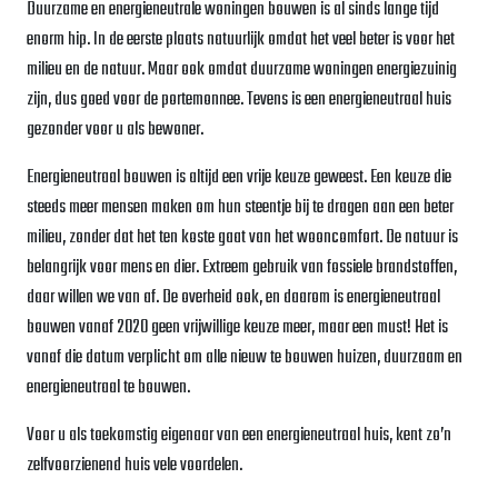
Duurzame en energieneutrale woningen bouwen is al sinds lange tijd
enorm hip. In de eerste plaats natuurlijk omdat het veel beter is voor het
milieu en de natuur. Maar ook omdat duurzame woningen energiezuinig
zijn, dus goed voor de portemonnee. Tevens is een energieneutraal huis
gezonder voor u als bewoner.
Energieneutraal bouwen is altijd een vrije keuze geweest. Een keuze die
steeds meer mensen maken om hun steentje bij te dragen aan een beter
milieu, zonder dat het ten koste gaat van het wooncomfort. De natuur is
belangrijk voor mens en dier. Extreem gebruik van fossiele brandstoffen,
daar willen we van af. De overheid ook, en daarom is energieneutraal
bouwen vanaf 2020 geen vrijwillige keuze meer, maar een must! Het is
vanaf die datum verplicht om alle nieuw te bouwen huizen, duurzaam en
energieneutraal te bouwen.
Voor u als toekomstig eigenaar van een energieneutraal huis, kent zo’n
zelfvoorzienend huis vele voordelen.