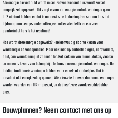
Alle energie die verbruikt wordt in een zelfvoorzienend huis wordt zoveel
mogelijk zelf opgewekt. Dit zorgt ervoor dat energieneutrale woningen geen
CO2 uitstoot hebben en dat is nu precies de bedoeling. Een schoon huis dat
bijdraagt aan een gezonder milieu, een milieuvriendelijk en een zeer
comfortabel huis is het resultaat!
Hoe wordt deze energie opgewekt? Heel eenvoudig door te kiezen voor
windenergie of zonnepanelen. Maar ook met bijvoorbeeld biogas, aardwarmte,
hout, een warmtepomp of zonneboiler. Het isoleren van muren, daken, vloeren
en ramen is tevens van belang bij alle duurzame energieneutrale woningen. De
huidige traditionele woningen hebben vaak enkel- of dubbelglas. Dat is
absoluut niet energiezuinig genoeg. Alle nieuw te bouwen duurzame woningen
worden voorzien van HR++ glas, of, en dat heeft vele voordelen, driedubbel
glas.
Bouwplannen? Neem contact met ons op