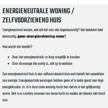
ENERGIENEUTRALE WONING /
ZELFVOORZIENEND HUIS
Energieneutraal wonen, wie wil dat nou niet tegenwoordig? Het betekent heel
eenvoudig;
geen energierekening meer!
Hoe wordt dat bereikt?
Door het energieverbruik zo laag mogelijk te houden
Door de energie die nodig is, zelf op te wekken
Een energieneutraal huis is een zelfvoorzienend huis wat betreft het opwekken
van energie. Energieneutrale woningen hebben geen of in ieder geval zeer lage
energiekosten. In zo’n duurzame woning tocht het niet en is het gelijkmatig
warm. Ook is er continu aanvoer van verse lucht en voelen de vloeren niet koud
aan.