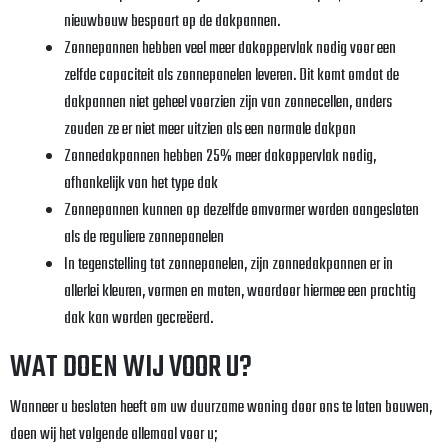
nieuwbouw bespaart op de dakpannen.
Zonnepannen hebben veel meer dakoppervlak nodig voor een
zelfde capaciteit als zonnepanelen leveren. Dit komt omdat de
dakpannen niet geheel voorzien zijn van zonnecellen, anders
zouden ze er niet meer uitzien als een normale dakpan
Zonnedakpannen hebben 25% meer dakoppervlak nodig,
afhankelijk van het type dak
Zonnepannen kunnen op dezelfde omvormer worden aangesloten
als de reguliere zonnepanelen
In tegenstelling tot zonnepanelen, zijn zonnedakpannen er in
allerlei kleuren, vormen en maten, waardoor hiermee een prachtig
dak kan worden gecreëerd.
WAT DOEN WIJ VOOR U?
Wanneer u besloten heeft om uw duurzame woning door ons te laten bouwen,
doen wij het volgende allemaal voor u;